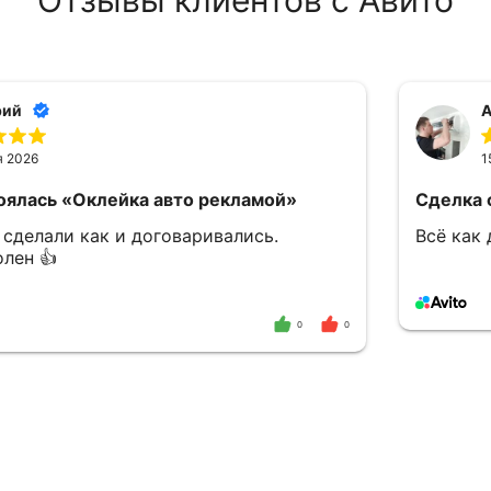
Отзывы клиентов с Авито
ей
л
я 2026
2
оялась
«Оклейка авто рекламой»
Сделка 
ворились!
Благода
преукра
выгодну
0
0