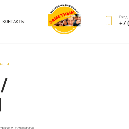
Ежедн
И
КОНТАКТЫ
+7 
анели
/
И
своих товаров,