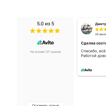
5.0
из 5
Алекс
15 июл
сь
«Оклейка авто рекламой»
Сделка сост
лали как и договаривались.
Всё как дого
На основе 127 оценок
👍
0
0
Оставить отзыв