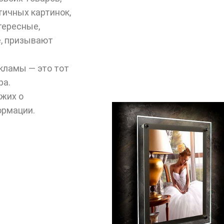
тичных картинок,
тересные,
, призывают
кламы — это тот
ра.
жих о
ормации.