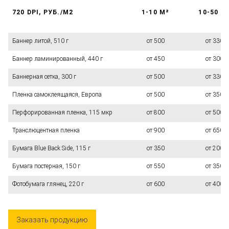
720 DPI, РУБ./М2
1-10 М²
10-50 М
Баннер литой, 510 г
от 500
от 330
Баннер ламинированный, 440 г
от 450
от 300
Баннерная сетка, 300 г
от 500
от 330
Пленка самоклеящаяся, Европа
от 500
от 350
Перфорированная пленка, 115 мкр
от 800
от 500
Транслюцентная пленка
от 900
от 650
Бумага Blue Back Side, 115 г
от 350
от 200
Бумага постерная, 150 г
от 550
от 350
Фотобумага глянец, 220 г
от 600
от 400
Заказать продукцию