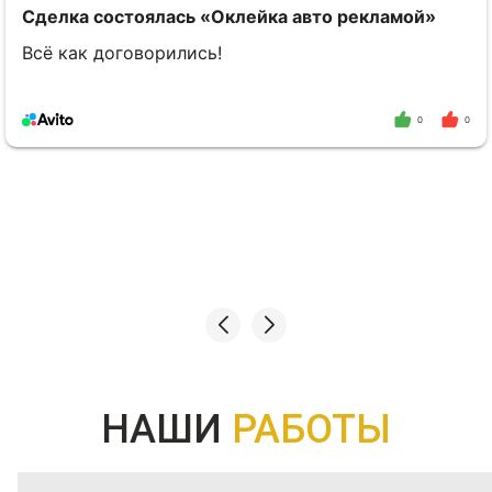
ламой»
Сделка состоялась
«Оклейка авто р
Благодарю Дмитрия и его команду, ч
преукрасили мой автомобиль за коро
за выгодную цену. Рекомендую
0
0
НАШИ
РАБОТЫ