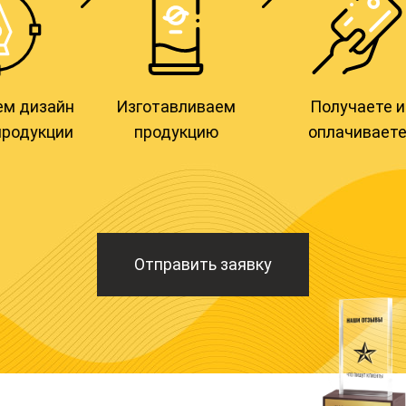
м дизайн
Изготавливаем
Получаете и
продукции
продукцию
оплачивает
Отправить заявку