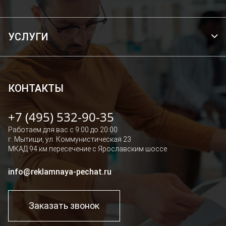
УСЛУГИ
БРЕНДИРОВАНИЕ ТРАНСПОРТА
ОФОРМЛЕНИЕ ВИТРИН И ОФИСОВ
ШИРОКОФОРМАТНАЯ ПЕЧАТЬ
КОНТАКТЫ
РЕКЛАМНОЕ ОФОРМЛЕНИЕ ПОМЕЩЕНИЙ И ЗДАНИЙ
+7 (495) 532-90-35
СВЕТОВЫЕ ПАНЕЛИ, КОРОБА, ЛАЙТБОКСЫ
Работаем для вас с 9:00 до 20:00
НАРУЖНАЯ РЕКЛАМА
г. Мытищи, ул. Коммунистическая 23
БРЕНДИРОВАНИЕ ОДЕЖДЫ
МКАД 94 км пересечение с Ярославским шоссе
info@reklamnaya-pechat.ru
Заказать звонок