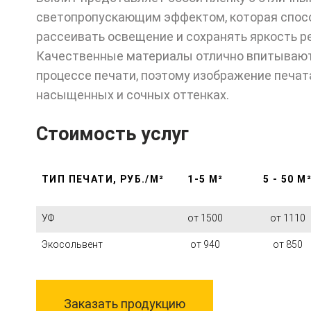
светопропускающим эффектом, которая спос
рассеивать освещение и сохранять яркость р
Качественные материалы отлично впитывают 
процессе печати, поэтому изображение печат
насыщенных и сочных оттенках.
Стоимость услуг
ТИП ПЕЧАТИ, РУБ./М²
1-5 М²
5 - 50 М
УФ
от 1500
от 1110
Экосольвент
от 940
от 850
Заказать продукцию