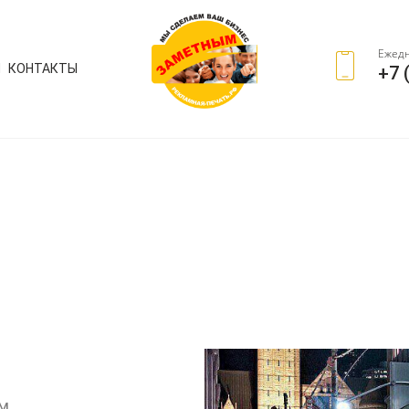
Ежедн
И
КОНТАКТЫ
+7 
ым