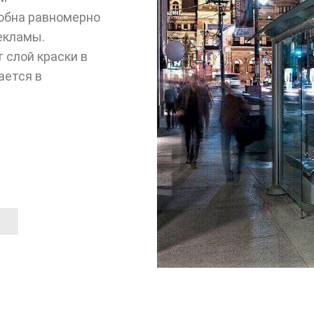
обна равномерно
екламы.
слой краски в
ается в
²