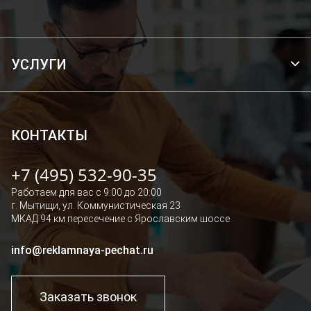
УСЛУГИ
БРЕНДИРОВАНИЕ ТРАНСПОРТА
ОФОРМЛЕНИЕ ВИТРИН И ОФИСОВ
ШИРОКОФОРМАТНАЯ ПЕЧАТЬ
КОНТАКТЫ
РЕКЛАМНОЕ ОФОРМЛЕНИЕ ПОМЕЩЕНИЙ И ЗДАНИЙ
+7 (495) 532-90-35
СВЕТОВЫЕ ПАНЕЛИ, КОРОБА, ЛАЙТБОКСЫ
Работаем для вас с 9:00 до 20:00
НАРУЖНАЯ РЕКЛАМА
г. Мытищи, ул. Коммунистическая 23
БРЕНДИРОВАНИЕ ОДЕЖДЫ
МКАД 94 км пересечение с Ярославским шоссе
info@reklamnaya-pechat.ru
Заказать звонок