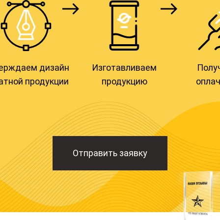
м дизайн
Изготавливаем
Получаете и
продукции
продукцию
оплачивает
Отправить заявку