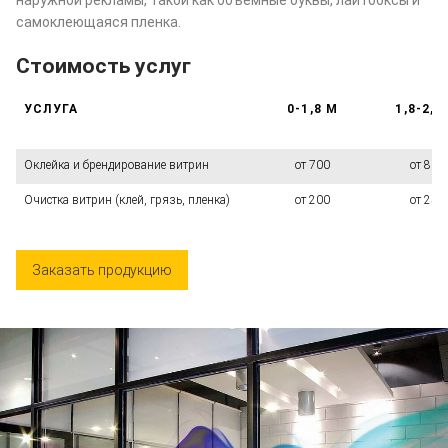
наружной рекламы, такой как объемные буквы, лайтбоксы и
самоклеющаяся пленка.
Стоимость услуг
УСЛУГА
0-1,8 М
1,8-2,5
Оклейка и брендирование витрин
от 700
от 800
Очистка витрин (клей, грязь, пленка)
от 200
от 250
Заказать продукцию