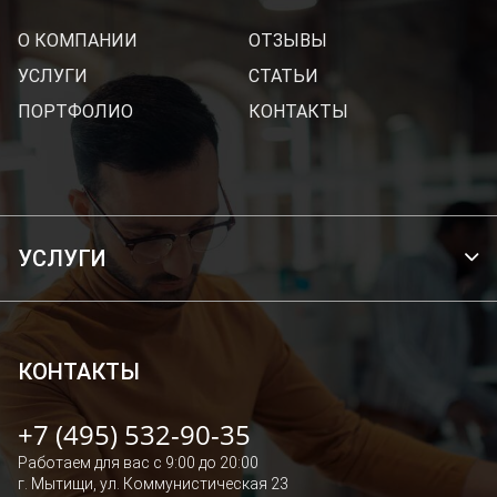
О КОМПАНИИ
ОТЗЫВЫ
УСЛУГИ
СТАТЬИ
ПОРТФОЛИО
КОНТАКТЫ
УСЛУГИ
БРЕНДИРОВАНИЕ ТРАНСПОРТА
ОФОРМЛЕНИЕ ВИТРИН И ОФИСОВ
ШИРОКОФОРМАТНАЯ ПЕЧАТЬ
КОНТАКТЫ
РЕКЛАМНОЕ ОФОРМЛЕНИЕ ПОМЕЩЕНИЙ И ЗДАНИЙ
+7 (495) 532-90-35
СВЕТОВЫЕ ПАНЕЛИ, КОРОБА, ЛАЙТБОКСЫ
Работаем для вас с 9:00 до 20:00
НАРУЖНАЯ РЕКЛАМА
г. Мытищи, ул. Коммунистическая 23