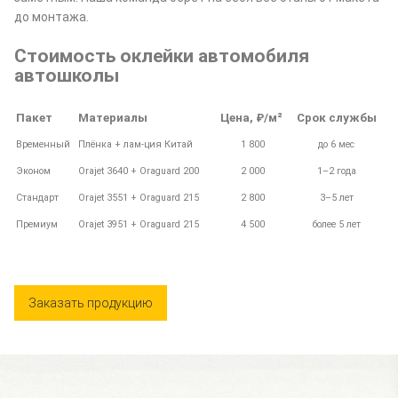
до монтажа.
Стоимость оклейки автомобиля
автошколы
Пакет
Материалы
Цена, ₽/м²
Срок службы
Временный
Плёнка + лам-ция Китай
1 800
до 6 мес
Эконом
Orajet 3640 + Oraguard 200
2 000
1–2 года
Стандарт
Orajet 3551 + Oraguard 215
2 800
3–5 лет
Премиум
Orajet 3951 + Oraguard 215
4 500
более 5 лет
Заказать продукцию